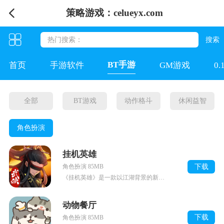
策略游戏：celueyx.com
BT手游
首页
手游软件
GM游戏
0
全部
BT游戏
动作格斗
休闲益智
角色扮演
挂机英雄
下载
角色扮演 85MB
《挂机英雄》是一款以江湖背景的新国风自走棋游戏，这里有纯正的江湖故事，玩家可以根据自身喜好随意搭配专属武功和秘籍。游戏内还能结交义薄云天的豪侠，也能结交闲云散鹤
动物餐厅
下载
角色扮演 85MB