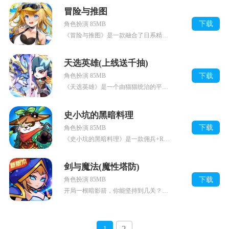
冒险与推图
下载
角色扮演 85MB
《冒险与推图》是一款融合了日系精致画风、策略卡牌与轻松放置玩法的异世界冒险手游。玩家将扮演被猫耳美少女唤醒的“拯救者”，肩负起对抗邪恶组织“基亚”的重任。福利一
天选英雄(上线送千抽)
下载
角色扮演 85MB
《天选英雄》是一个由猫猫统治的平行历史世界，玩家将作为主公，需要通过卡牌策略，招贤纳士，排兵布阵经历三国时期的各个历史名录与事件，猫猫的形象多样，历史名将齐聚如
史小坑的黑暗料理
下载
角色扮演 85MB
《史小坑的黑暗料理》是一款佣兵+RPG和烹饪元素结合的游戏。玩家将扮演一个勇敢的冒险者队长，带领小队探索未知的领域，与各种怪物和挑战战斗，解锁强大的技能和装备，
剑与魔法(魔性塔防)
下载
角色扮演 85MB
开局一根暗影箭，你能坚持到几关？《剑与魔法（魔性塔防）》是一款涂鸦画风的魔性Roguelike塔防游戏。玩家扮演主角带领联盟抵抗黑暗势力，守卫城邦横扫战场，击败
1
2