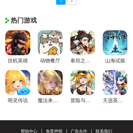
热门游戏
挂机英雄
动物餐厅
泰坦之剑(江湖群侠传)
山海试炼
萌灵传说
魔法来袭(合成爽完版)
冒险与推图
天选英雄(上线送千抽)
帮助中心
免责声明
广告合作
联系我们