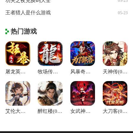
功夫之夜兑换码大全
05-23
王者猎人是什么游戏
05-23
热门游戏
屠龙英雄(神魔狂暴攻速单职)
牧场传奇(终身红包免费版)
风暴奇兵(0.05折万元真充)
天神传(0.1折苍穹神武三国)
艾伦大陆(0.05折十二国记)
醉红楼(0.05折一剑无敌)
女武神之剑(0.1折天使之剑)
大刀客(0.05折绝情一刀买断版)