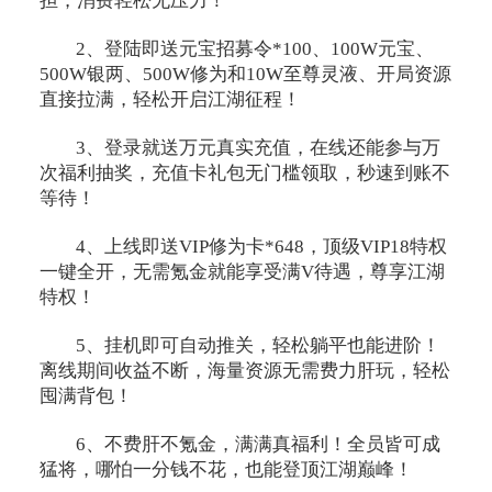
担，消费轻松无压力！
2、登陆即送元宝招募令*100、100W元宝、
500W银两、500W修为和10W至尊灵液、开局资源
直接拉满，轻松开启江湖征程！
3、登录就送万元真实充值，在线还能参与万
次福利抽奖，充值卡礼包无门槛领取，秒速到账不
等待！
4、上线即送VIP修为卡*648，顶级VIP18特权
一键全开，无需氪金就能享受满V待遇，尊享江湖
特权！
5、挂机即可自动推关，轻松躺平也能进阶！
离线期间收益不断，海量资源无需费力肝玩，轻松
囤满背包！
6、不费肝不氪金，满满真福利！全员皆可成
猛将，哪怕一分钱不花，也能登顶江湖巅峰！