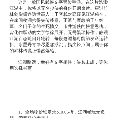
这是一款国风武侠文字冒险手游。在这片浩渺
江湖中，你将以无名少侠的身份开启命途。穿过竹
林剑影偶遇隐世高人，于客栈对弈窥见江湖秘辛，
在崖间秘洞拾得失传残卷。正派与魔教的千年纠
葛、名门子弟的生死情义、市井游侠的快意恩仇，
皆化作跃动的文字徐徐展开。无需繁琐操作，静观
江湖百态随日月轮转，每段邂逅都可能触发命运转
折。水墨丹青绘尽恩怨浮沉，指尖轻点间，属于你
的武林传说正悄然落笔。
江湖路远，幸好有文字相伴；侠名未成，等你
用选择书写
1、全场物价锁定永久0.05折，江湖畅玩无负