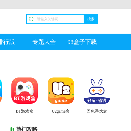
搜索
排行版
专题大全
98盒子下载
盒
BT游戏盒
U2game盒
巴兔游戏盒
热门攻略