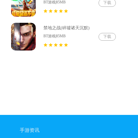
BT游戏|85MB
下载
禁地之战(碎墟诸天沉默)
BT游戏|85MB
下载
手游资讯