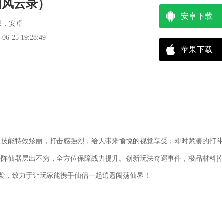
州风云录）
安卓下载
果，安卓
-25 19:28:49
苹果下载
，技能特效炫丽，打击感强烈，给人带来愉悦的视觉享受；即时紧凑的打
法阵仙器层出不穷，全方位保障战力提升。创新玩法奇遇事件，极品材料
袭，致力于让玩家能携手仙侣一起逍遥闯荡仙界！