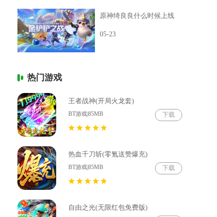
原神绮良良什么时候上线
05-23
热门游戏
王者战神(开局火龙套)
BT游戏|85MB
下载
热血千刀斩(零氪送赞爆充)
BT游戏|85MB
下载
自由之光(无限红包免费版)