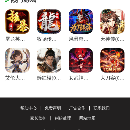
屠龙英雄(神魔狂暴攻速单职)
牧场传奇(终身红包免费版)
风暴奇兵(0.05折万元真充)
天神传(0.1折苍穹神武三国)
艾伦大陆(0.05折十二国记)
醉红楼(0.05折一剑无敌)
女武神之剑(0.1折天使之剑)
大刀客(0.05折绝情一刀买断版)
帮助中心
免责声明
广告合作
联系我们
家长监护
纠纷处理
网站地图