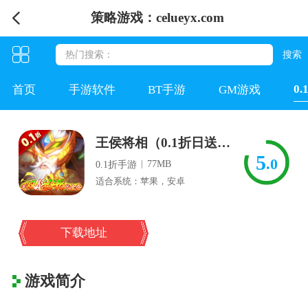
策略游戏：celueyx.com
0
首页
手游软件
BT手游
GM游戏
王侯将相（0.1折日送双倍648）
5
.0
|
77MB
0.1折手游
适合系统：苹果，安卓
下载地址
游戏简介