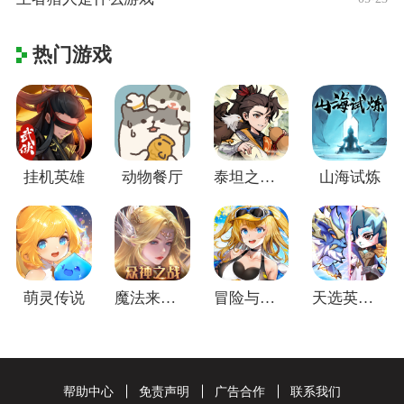
热门游戏
挂机英雄
动物餐厅
泰坦之剑(江湖群侠传)
山海试炼
萌灵传说
魔法来袭(合成爽完版)
冒险与推图
天选英雄(上线送千抽)
帮助中心
免责声明
广告合作
联系我们