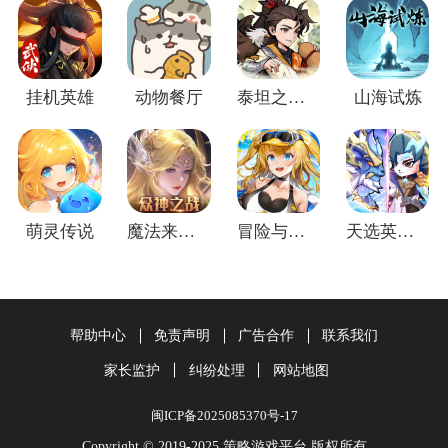
挂机英雄
动物餐厅
泰坦之剑(江湖群侠传)
山海试炼
萌灵传说
魔法来袭(合成爽完版)
冒险与推图
天选英雄(上线送千抽)
帮助中心
免责声明
广告合作
联系我们
家长监护
纠纷处理
网站地图
闽ICP备2025085370号-17
Copyright © 2019-2025 策略游戏平台 版权所有