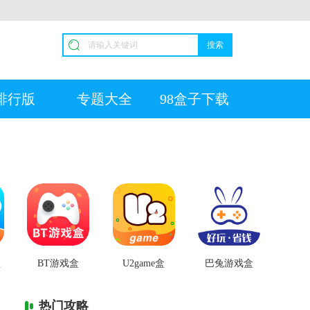
搜索
排行版
专题大全
98盒子下载
盒
BT游戏盒
U2game盒
巴兔游戏盒
热门攻略