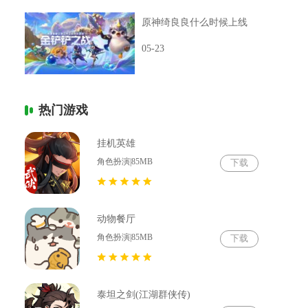
原神绮良良什么时候上线
05-23
热门游戏
挂机英雄
角色扮演|85MB
下载
动物餐厅
角色扮演|85MB
下载
泰坦之剑(江湖群侠传)