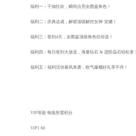
福利一：千抽狂欢，瞬间点亮全图鉴角色！
福利二：庆典达成，解锁顶级解控女神·安娜！
福利三：签到4天，全图鉴顶级角色任你选！
福利四：每日签到大放送，海量钻石 & 进阶晶石轻松拿
福利五：福利活动暴风来袭，欧气爆棚好礼享不停！
VIP等级 每级所需积分
VIP1 60