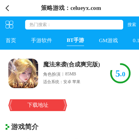
策略游戏：celueyx.com
BT手游
首页
手游软件
GM游戏
0
魔法来袭(合成爽完版)
5
.0
|
85MB
角色扮演
适合系统：安卓 苹果
下载地址
游戏简介