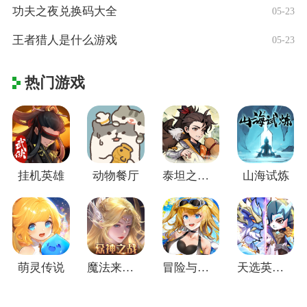
功夫之夜兑换码大全
05-23
王者猎人是什么游戏
05-23
热门游戏
挂机英雄
动物餐厅
泰坦之剑(江湖群侠传)
山海试炼
萌灵传说
魔法来袭(合成爽完版)
冒险与推图
天选英雄(上线送千抽)