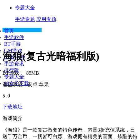
专题大全
手游专题
应用专题
首页
手游软件
BT手游
GM游戏
海狼(复古光暗福利版)
0.1折手游
手游资讯
排行版
BT游戏
|
85MB
专题大全
98盒子下载
适合系统：安卓 苹果
5
.0
下载地址
游戏简介
《海狼》是一款复古微变的特色传奇，内置3折充值系统，日
送千万金币，一切皆可白嫖，游戏拥有精美的画面，炫酷的特