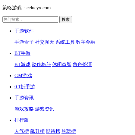
策略游戏：celueyx.com
手游软件
手游盒子
社交聊天
系统工具
数字金融
BT手游
BT游戏
动作格斗
休闲益智
角色扮演
GM游戏
0.1折手游
手游资讯
游戏攻略
游戏资讯
排行版
人气榜
飙升榜
期待榜
热玩榜