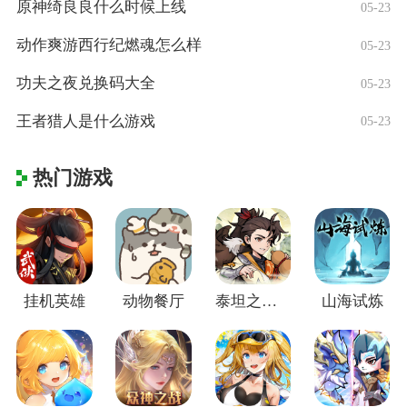
原神绮良良什么时候上线
05-23
动作爽游西行纪燃魂怎么样
05-23
功夫之夜兑换码大全
05-23
王者猎人是什么游戏
05-23
热门游戏
挂机英雄
动物餐厅
泰坦之剑(江湖群侠传)
山海试炼