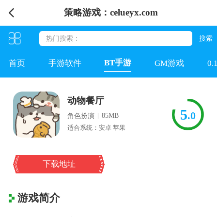
策略游戏：celueyx.com
BT手游
首页
手游软件
GM游戏
0
动物餐厅
5
.0
|
85MB
角色扮演
适合系统：安卓 苹果
下载地址
游戏简介