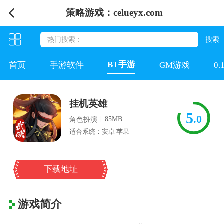
策略游戏：celueyx.com
BT手游
首页
手游软件
GM游戏
0
挂机英雄
5
.0
|
85MB
角色扮演
适合系统：安卓 苹果
下载地址
游戏简介