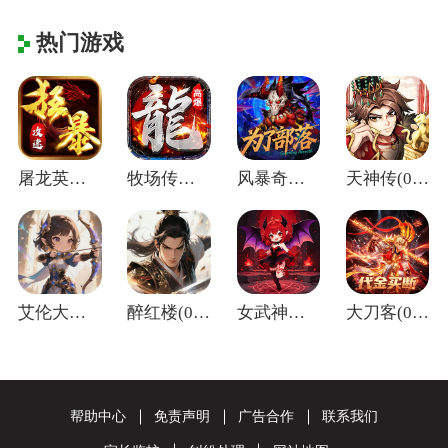
热门游戏
屠龙英雄(神魔狂暴攻速单职)
牧场传奇(终身红包免费版)
风暴奇兵(0.05折万元真充)
天神传(0.1折苍穹神武三国)
艾伦大陆(0.05折十二国记)
醉红楼(0.05折一剑无敌)
女武神之剑(0.1折天使之剑)
大刀客(0.05折绝情一刀买断版)
帮助中心
免责声明
广告合作
联系我们