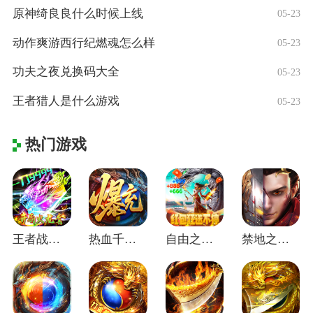
原神绮良良什么时候上线
05-23
动作爽游西行纪燃魂怎么样
05-23
功夫之夜兑换码大全
05-23
王者猎人是什么游戏
05-23
热门游戏
王者战神(开局火龙套)
热血千刀斩(零氪送赞爆充)
自由之光(无限红包免费版)
禁地之战(碎墟诸天沉默)