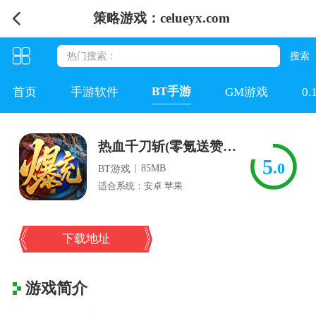
策略游戏：celueyx.com
BT手游
首页
手游软件
GM游戏
0
热血千刀斩(零氪送赞爆充)
5
.0
|
85MB
BT游戏
适合系统：安卓 苹果
下载地址
游戏简介